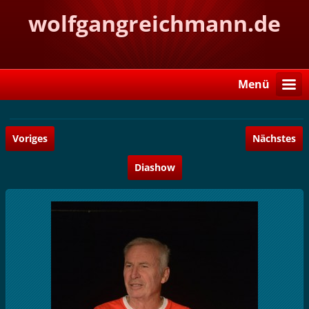
wolfgangreichmann.de
Menü
Voriges
Nächstes
Diashow