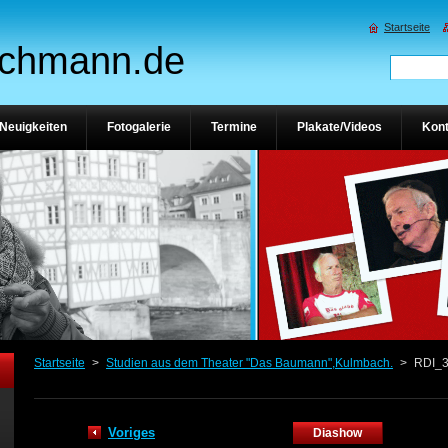
Startseite
ichmann.de
Neuigkeiten
Fotogalerie
Termine
Plakate/Videos
Kont
Startseite
>
Studien aus dem Theater "Das Baumann",Kulmbach.
>
RDI_
Voriges
Diashow