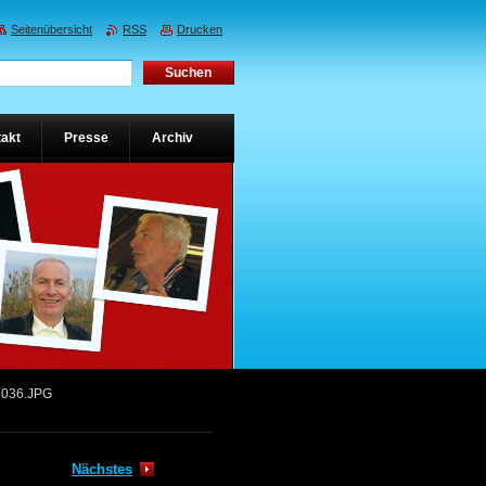
Seitenübersicht
RSS
Drucken
akt
Presse
Archiv
3036.JPG
Nächstes