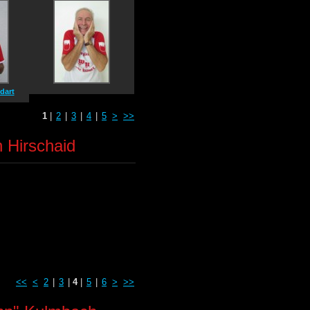
dart
1
|
2
|
3
|
4
|
5
>
>>
n Hirschaid
<<
<
2
|
3
|
4
|
5
|
6
>
>>