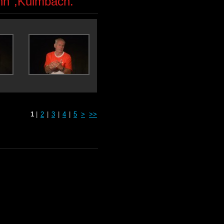
nn",Kulmbach.
1
|
2
|
3
|
4
|
5
>
>>