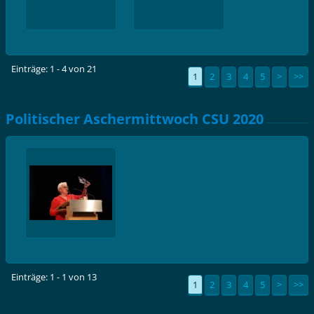
Einträge: 1 - 4 von 21
1
2
3
4
5
>
>>
Politischer Aschermittwoch CSU 2020
Einträge: 1 - 1 von 13
1
2
3
4
5
>
>>