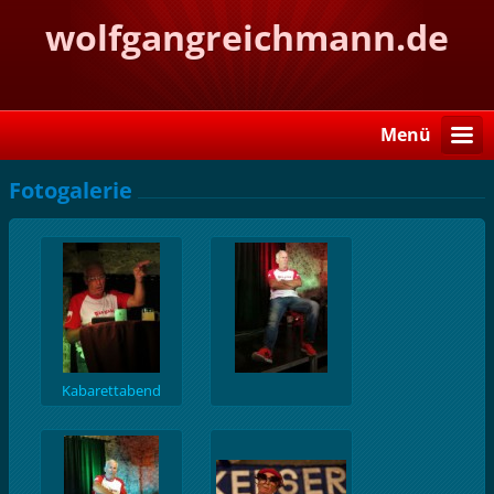
wolfgangreichmann.de
Menü
Fotogalerie
Kabarettabend
Weinkellerei Vollert,
Sulzfeld