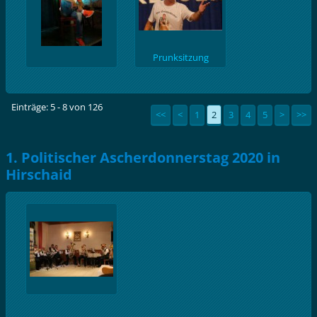
Prunksitzung
Gaaskeeser
Strullendorf
Einträge: 5 - 8 von 126
<<
<
1
2
3
4
5
>
>>
1. Politischer Ascherdonnerstag 2020 in
Hirschaid