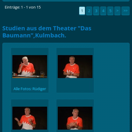
Einträge: 1 - 1 von 15
1
2
3
4
5
>
>>
Studien aus dem Theater "Das
Baumann",Kulmbach.
Alle Fotos: Rüdiger
Baumann