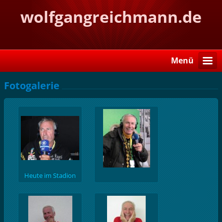
wolfgangreichmann.de
Menü
Fotogalerie
Heute im Stadion