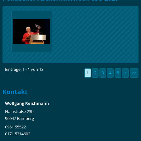
Einträge: 1 - 1 von 13
1
2
3
4
5
>
>>
Kontakt
Wolfgang Reichmann
Hainstraße 23b
96047 Bamberg
0951 55522
0171 5314602