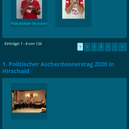
Plakatbilder Mundart
Einträge: 1 - 4 von 126
1
2
3
4
5
>
>>
1. Politischer Ascherdonnerstag 2020 in
Hirschaid