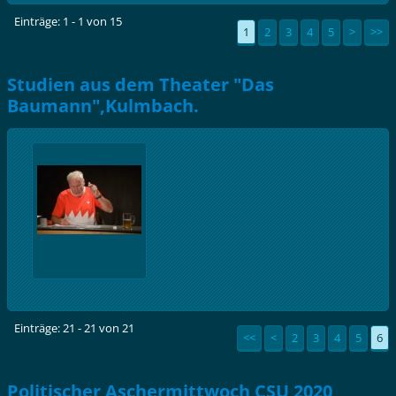
Einträge: 1 - 1 von 15
1
2
3
4
5
>
>>
Studien aus dem Theater "Das
Baumann",Kulmbach.
Einträge: 21 - 21 von 21
<<
<
2
3
4
5
6
Politischer Aschermittwoch CSU 2020