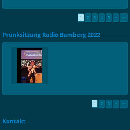
1
2
3
4
5
>
>>
Prunksitzung Radio Bamberg 2022
1
2
3
>
>>
Kontakt