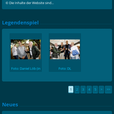
© Die Inhalte der Website sind...
Legendenspiel
Foto: Daniel Löb (in
Foto: DL
Folge abgekürzt mit:
DL)
1
2
3
4
5
>
>>
Neues