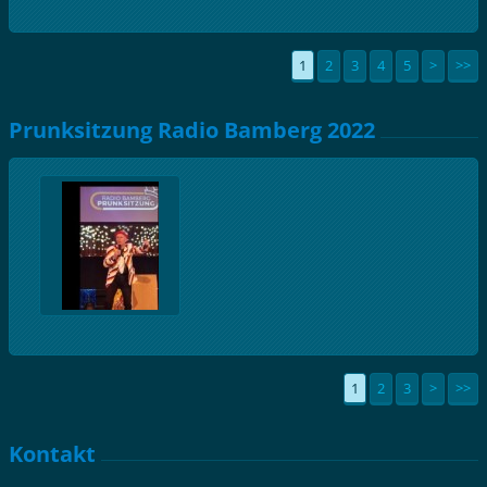
1
2
3
4
5
>
>>
Prunksitzung Radio Bamberg 2022
1
2
3
>
>>
Kontakt