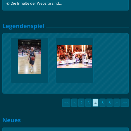
© Die Inhalte der Website sind...
Legendenspiel
<<
<
2
3
4
5
6
>
>>
Neues