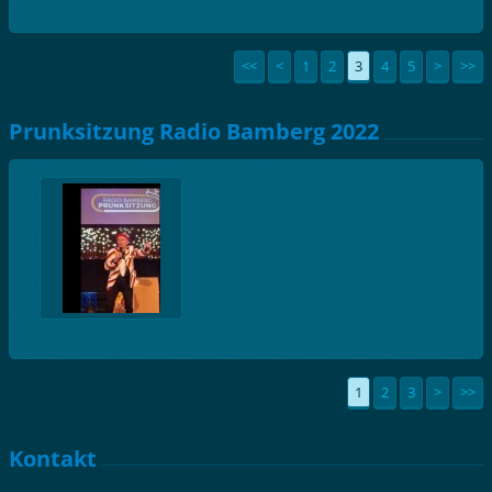
<<
<
1
2
3
4
5
>
>>
Prunksitzung Radio Bamberg 2022
1
2
3
>
>>
Kontakt