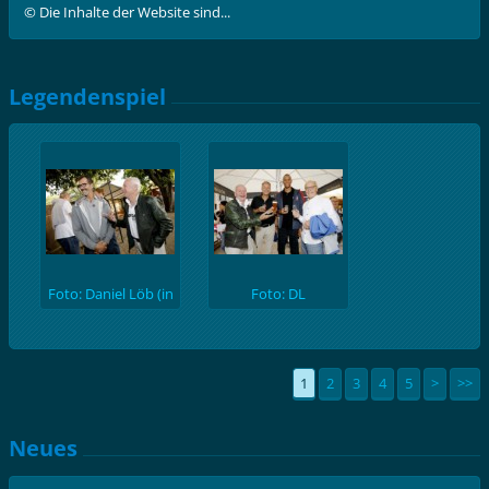
© Die Inhalte der Website sind...
Legendenspiel
Foto: Daniel Löb (in
Foto: DL
Folge abgekürzt mit:
DL)
1
2
3
4
5
>
>>
Neues