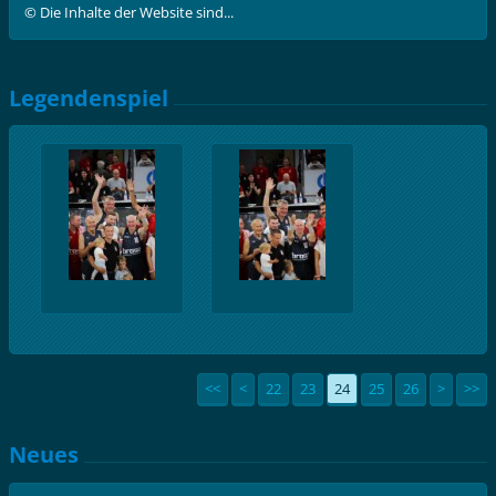
© Die Inhalte der Website sind...
Legendenspiel
<<
<
22
23
24
25
26
>
>>
Neues