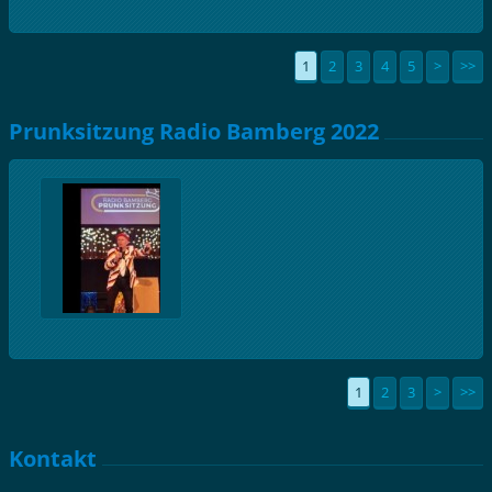
1
2
3
4
5
>
>>
Prunksitzung Radio Bamberg 2022
1
2
3
>
>>
Kontakt